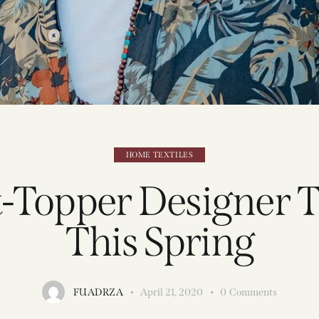
HOME TEXTILES
-Topper Designer 
This Spring
FUADRZA
April 21, 2020
0
Comments