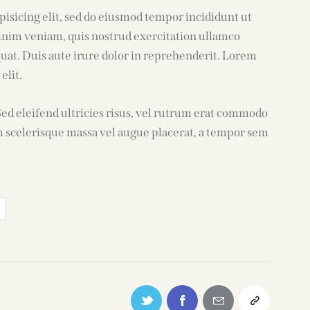
pisicing elit, sed do eiusmod tempor incididunt ut
inim veniam, quis nostrud exercitation ullamco
quat. Duis aute irure dolor in reprehenderit. Lorem
elit.
Sed eleifend ultricies risus, vel rutrum erat commodo
m scelerisque massa vel augue placerat, a tempor sem