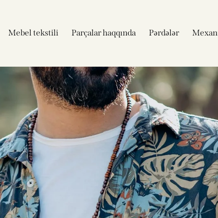
Mebel tekstili
Parçalar haqqında
Pərdələr
Mexan