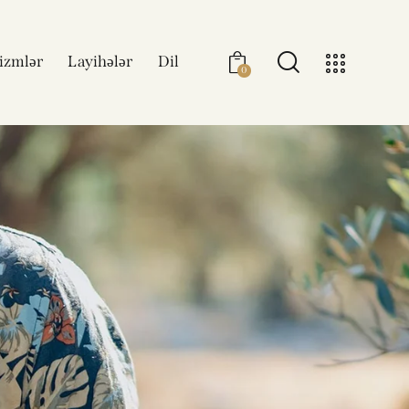
izmlər
Layihələr
Dil
0