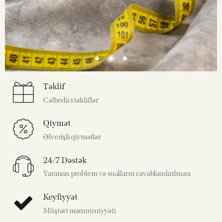
Təklif
Cəlbedici təkliflər
Qiymət
Əlverişli qiymətlər
24/7 Dəstək
Yaranan problem və sualların cavablandırılması
Keyfiyyət
Müştəri məmnuniyyəti