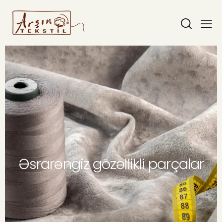
Əsrarəngiz gözəllikli parçalar