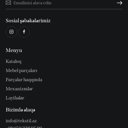
Abunə ol
Sosial şəbəkələrimiz
Menyu
Kataloq
Mebel parçaları
Parçalar haqqında
Mexanizmlər
Layihələr
Bizimlə əlaqə
info@tekstil.az