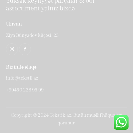
Yüksək keyfiyyət parçalar & bol
assortiment yalnız bizdə
Ünvan
Ziya Bünyadov küçəsi, 23
Bizimlə əlaqə
info@tekstil.az
+99450 228 95 99
Copyright © 2024 Tekstik.az. Bütün müəllif hüquqları
qorunur.