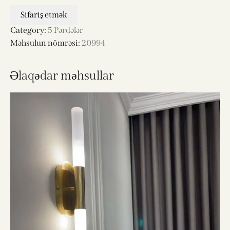
Sifariş etmək
Category:
5 Pərdələr
Məhsulun nömrəsi:
20994
Əlaqədar məhsullar