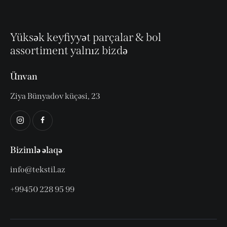
Yüksək keyfiyyət parçalar & bol
assortiment yalnız bizdə
Ünvan
Ziya Bünyadov küçəsi, 23
Bizimlə əlaqə
info@tekstil.az
+99450 228 95 99