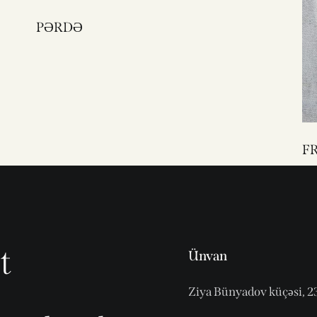
PƏRDƏ
F
t
Ünvan
Ziya Bünyadov küçəsi, 2