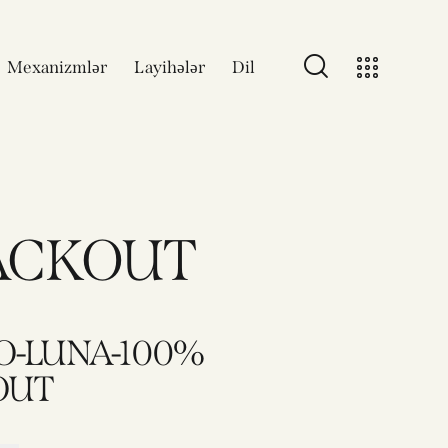
Mexanizmlər
Layihələr
Dil
ACKOUT
O-LUNA-100%
OUT