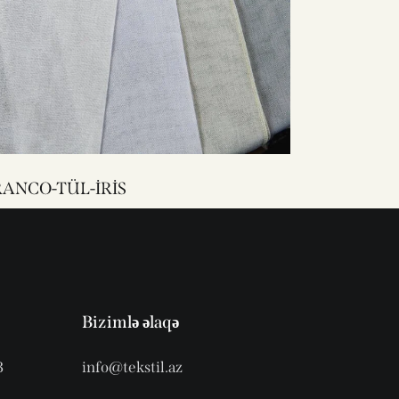
RANCO-TÜL-İRİS
Bizimlə əlaqə
3
info@tekstil.az