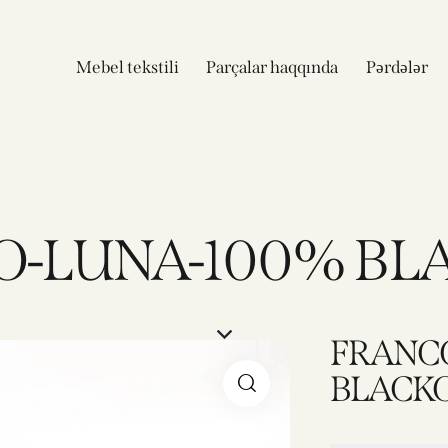
Mebel tekstili
Parçalar haqqında
Pərdələr
O-LUNA-100% BL
FRANC
BLACK