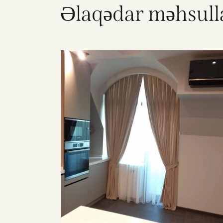
Əlaqədar məhsull