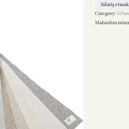
Sifariş etmək
Category:
5 Pər
Məhsulun nömr