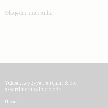
Əlaqədar məhsullar
Yüksək keyfiyyət parçalar & bol
assortiment yalnız bizdə
Ünvan