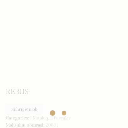
REBUS
Sifariş etmək
Categories:
1 Kataloq
,
2 Parçalar
Məhsulun nömrəsi:
20801