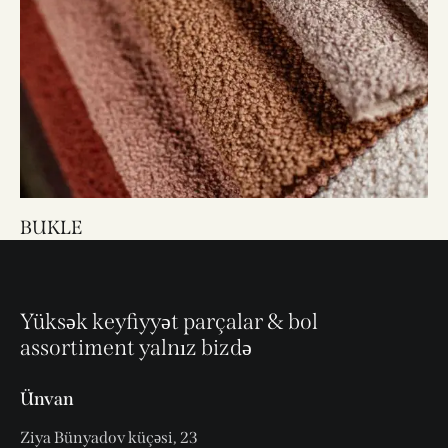
BUKLE
Yüksək keyfiyyət parçalar & bol
assortiment yalnız bizdə
Ünvan
Ziya Bünyadov küçəsi, 23