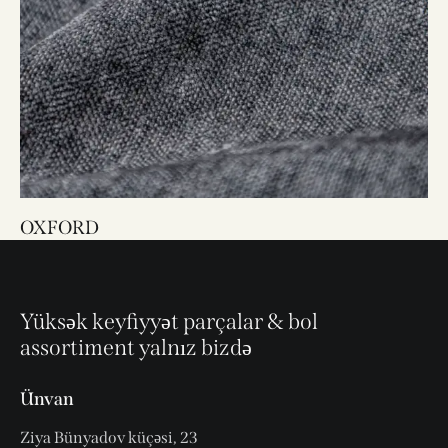
OXFORD
Yüksək keyfiyyət parçalar & bol
assortiment yalnız bizdə
Ünvan
Ziya Bünyadov küçəsi, 23