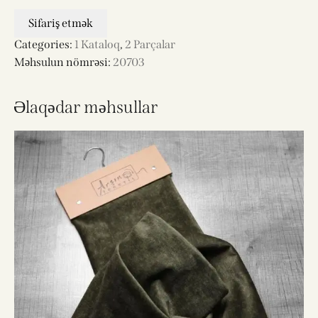
Sifariş etmək
Categories:
1 Kataloq
,
2 Parçalar
Məhsulun nömrəsi:
20703
Əlaqədar məhsullar