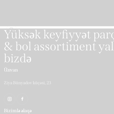
Yüksək keyfiyyət par
& bol assortiment ya
bizdə
Ünvan
Ziya Bünyadov küçəsi, 23
Bizimlə əlaqə