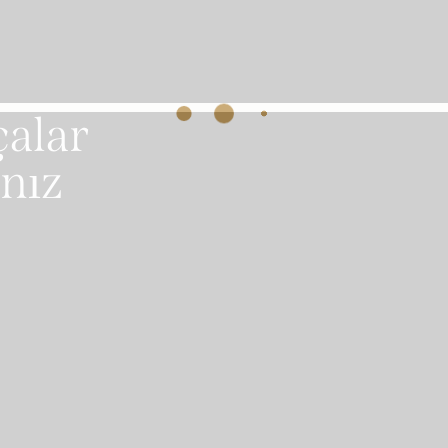
çalar
lnız